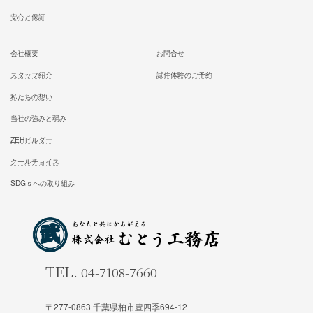
区他）
ホーム
施工事例
松尾式室温設計
お客様の声
松尾式パッシブ設計
イベント情報一覧
耐震設計
ブログ一覧
FFC健康住宅
コラム一覧
契約の流れ
お知らせ一覧
安心と保証
会社概要
お問合せ
〒277-0863 千葉県柏市豊四季694-12
スタッフ紹介
試住体験のご予約