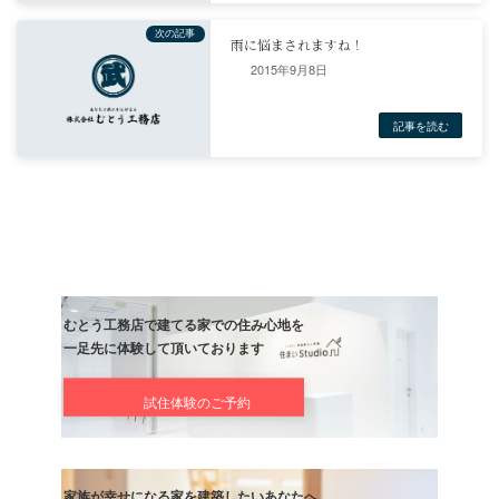
前の記事
与作は木を切る～とんとんと鑿
2015年9月8日
記事
次の記事
雨に悩まされますね！
記事