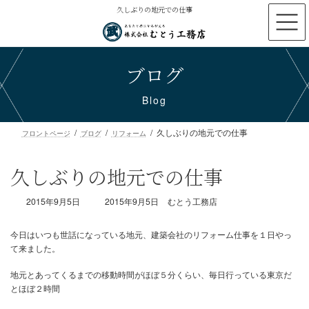
コ
ナ
久しぶりの地元での仕事
ン
ビ
テ
ゲ
ン
ー
ブログ
ツ
シ
へ
ョ
ス
ン
Blog
キ
に
ッ
移
久しぶりの地元での仕事
プ
動
フロントページ
ブログ
リフォーム
久しぶりの地元での仕事
最
2015年9月5日
2015年9月5日
むとう工務店
終
更
新
日
時
今日はいつも世話になっている地元、建築会社のリフォーム仕事を
:
て来ました。