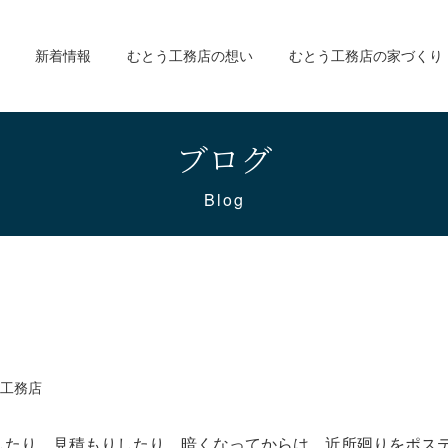
新着情報
むとう工務店の想い
むとう工務店の家づくり
ブログ
Blog
工務店
したり、見積もりしたり、暗くなってからは、近所廻りをポス