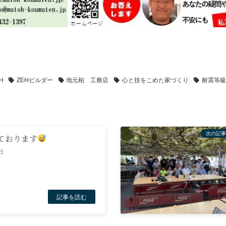
H
ZEHビルダー
地元柏 工務店
心と技をこめた家づくり
耐震等級
次の記事
ております
日
記事を読む