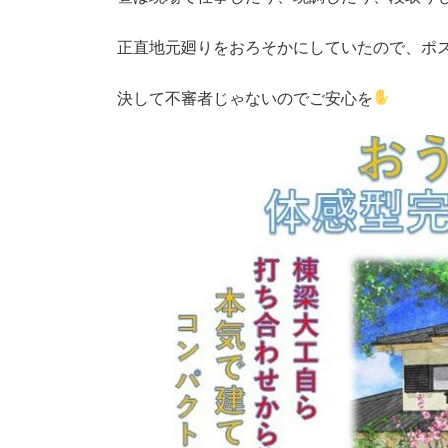
新
日
時
正直地元廻りをおろそかにしていたので、ポ
:
決して不審者じゃないのでご安心を