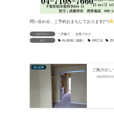
問い合わせ、ご予約おまちしております(^^)
一戸建て
、
社長ブログ
カテゴリー
#お客様に感謝！
SW工法
ZE
タグ
前の記事
ご無沙汰し
2022年8月21