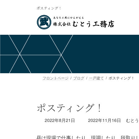
コ
ナ
ポスティング！
ン
ビ
テ
ゲ
ン
ー
ツ
シ
へ
ョ
ス
ン
キ
に
ッ
移
プ
動
フロントページ
ブログ
一戸建て
ポスティング！
ポスティング！
最
2022年8月21日
2022年11月16日
むとう
終
更
昼は現場で仕事したり、現調したり、段取り