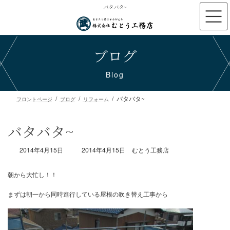
コ
ナ
バタバタ~
ン
ビ
テ
ゲ
ン
ー
ブログ
ツ
シ
へ
ョ
ス
ン
Blog
キ
に
ッ
移
バタバタ~
プ
動
フロントページ
ブログ
リフォーム
バタバタ~
最
2014年4月15日
2014年4月15日
むとう工務店
終
更
新
日
時
朝から大忙し！！
:
まずは朝一から同時進行している屋根の吹き替え工事から