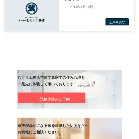
リフォーム
2014年4月16日
前の記事
がんばってます
記事
次の記事
嫌な予感！
記事