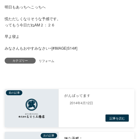
こちらも綺麗に納め終わり
急いで帰って今度は打合せに
３時過ぎから急いでゴミ捨てに産廃業者に
慌ててマンションの鍵を返しに社長さんがいるもう一つの現場に
（ここも下仕事を手伝いました。）
カテゴリー
オープンは１８日だそうです。
明日もあっちへこっちへ
慌ただしくなりそうな予感です。
ってもう今日だねAM２：２６
2014年4月12日
早よ寝よ
みなさんもおやすみなさい~[#IMAGE|S14#]