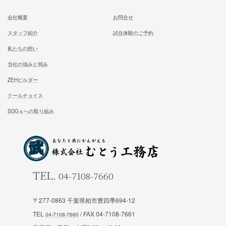
施工対応エリア 千葉県東葛地区（ 柏市、松戸市、我孫子市
山市、野田市）千葉県（市川市）東京都（葛飾区、江戸川区、
区他）
ホーム
施工事例
松尾式室温設計
お客様の声
松尾式パッシブ設計
イベント情報一覧
耐震設計
ブログ一覧
FFC健康住宅
コラム一覧
〒277-0863 千葉県柏市豊四季694-12
契約の流れ
お知らせ一覧
TEL
/ FAX 04-7108-7661