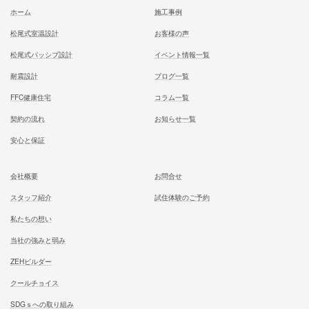
お気軽にご相談ください
お問合せ
施工対応エリア 千葉県東葛地区（ 柏市、松戸市、我孫子市
山市、野田市）千葉県（市川市）東京都（葛飾区、江戸川区、
区他）
ホーム
施工事例
松尾式室温設計
お客様の声
松尾式パッシブ設計
イベント情報一覧
耐震設計
ブログ一覧