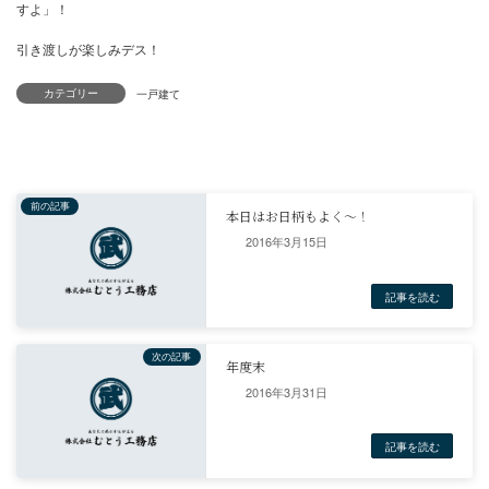
引き渡しの準備が着々と進んでまいりました。
後は。ピアノが搬入された後、バルコニーの庇が付けばうまい感じ
すよ」！
カテゴリー
引き渡しが楽しみデス！
一戸建て
2016年3月15日
前の記事
本日はお日柄もよく～！
2016年3月31日
記事