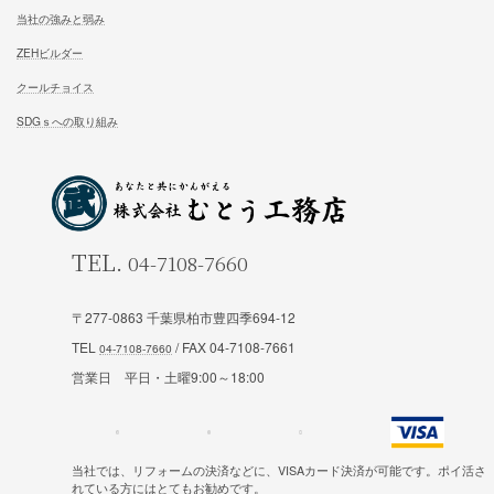
松尾式パッシブ設計
イベント情報一覧
耐震設計
ブログ一覧
FFC健康住宅
コラム一覧
契約の流れ
お知らせ一覧
安心と保証
会社概要
お問合せ
スタッフ紹介
試住体験のご予約
〒277-0863 千葉県柏市豊四季694-12
私たちの想い
TEL
/ FAX 04-7108-7661
当社の強みと弱み
営業日 平日・土曜9:00～18:00
ZEHビルダー
クールチョイス
当社では、リフォームの決済などに、VISAカード決済が可能です。ポイ活さ
れている方にはとてもお勧めです。
SDGｓへの取り組み