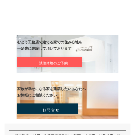
次の記事
年度末
記事
むとう工務店で建てる家での住み心地を
一足先に体験して頂いております
試住体験のご予約