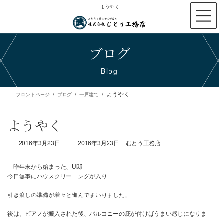
コ
ナ
ようやく
ン
ビ
テ
ゲ
ン
ー
ブログ
ツ
シ
へ
ョ
ス
ン
Blog
キ
に
ッ
移
ようやく
プ
動
フロントページ
ブログ
一戸建て
ようやく
最
2016年3月23日
2016年3月23日
むとう工務店
終
更
新
日
時
昨年末から始まった、U邸
:
今日無事にハウスクリーニングが入り