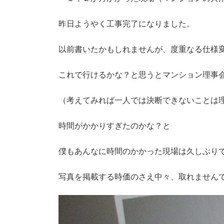
新
日
時
昨日ようやく工事完了になりました。
:
以前書いたかもしれませんが、度重なる仕様
これで行けるかな？と思うとマンション理事
（考えてみれば一人では決断できないことは
時間がかかりすぎたのかな？と
僕もあんなに時間のかかった現場は久しぶりでしたね
写真を掲載する時価のさえ中々、取れません