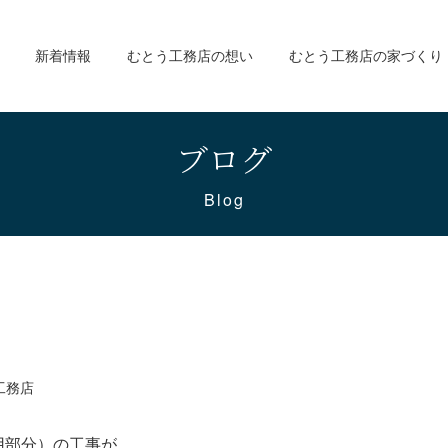
新着情報
むとう工務店の想い
むとう工務店の家づくり
ブログ
Blog
工務店
用部分）の工事が