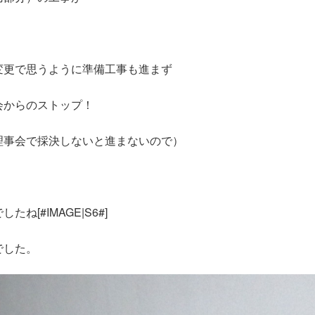
変更で思うように準備工事も進まず
会からのストップ！
理事会で採決しないと進まないので）
[#IMAGE|S6#]
でした。