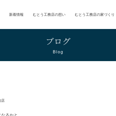
新着情報
むとう工務店の想い
むとう工務店の家づくり
ブログ
Blog
務店
になるかと