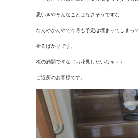
新
日
時
思いきやそんなことはなさそうですな
:
なんやかんやで今月も予定は埋まってしまっ
祈るばかりです。
桜の満開ですな（お花見したいなぁ～）
ご近所のお客様です。