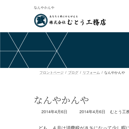
コ
ナ
なんやかんや
ン
ビ
テ
ゲ
ン
ー
ツ
シ
へ
ョ
ス
ン
キ
に
ッ
移
プ
動
フロントページ
ブログ
リフォーム
なんやかんや
なんやかんや
最
2014年4月6日
2014年4月6日
むとう工
終
更
ども、４月は消費税が８％になって少し暇