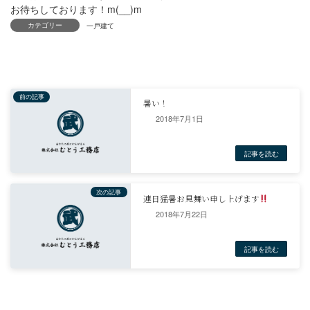
お待ちしております！m(__)m
カテゴリー
一戸建て
2018年7月1日
前の記事
暑い！
2018年7月22日
記事
次の記事
連日猛暑お見舞い申し上げます