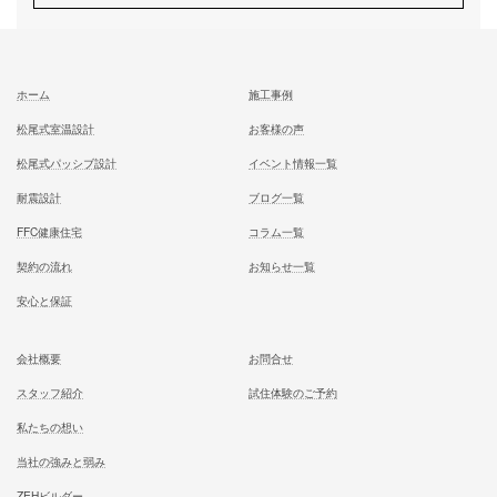
お気軽にご相談ください
お問合せ
施工対応エリア 千葉県東葛地区（ 柏市、松戸市、我孫子市
山市、野田市）千葉県（市川市）東京都（葛飾区、江戸川区、
区他）
ホーム
施工事例
松尾式室温設計
お客様の声
松尾式パッシブ設計
イベント情報一覧
耐震設計
ブログ一覧