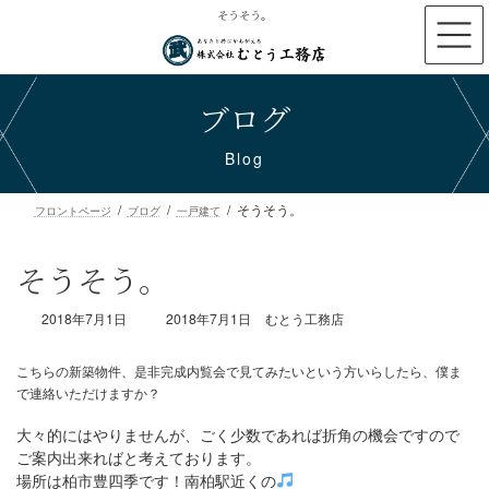
コ
ナ
そうそう。
ン
ビ
テ
ゲ
ン
ー
ブログ
ツ
シ
へ
ョ
ス
ン
Blog
キ
に
ッ
移
そうそう。
プ
動
フロントページ
ブログ
一戸建て
そうそう。
最
2018年7月1日
2018年7月1日
むとう工務店
終
更
新
日
時
大々的にはやりませんが、ごく少数であれば折角の機会ですので
こちらの新築物件、是非完成内覧会で見てみたいという方いらした
:
ご案内出来ればと考えております。
で連絡いただけますか？
場所は柏市豊四季です！南柏駅近くの