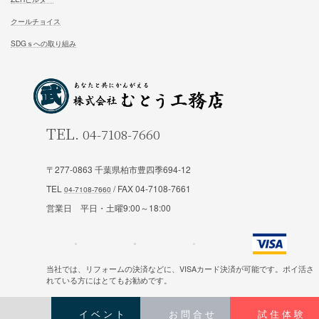
FFC健康住宅
コラム一覧
契約の流れ
お知らせ一覧
安心と保証
会社概要
お問合せ
スタッフ紹介
試住体験のご予約
〒277-0863 千葉県柏市豊四季694-12
私たちの想い
TEL
/ FAX 04-7108-7661
当社の強みと弱み
営業日 平日・土曜9:00～18:00
ZEHビルダー
クールチョイス
当社では、リフォームの決済などに、VISAカード決済が可能です。ポイ活さ
SDGｓへの取り組み
れている方にはとてもお勧めです。
イベント
お問合せ
試住体験
Copyright © むとう工務店 All Rights Reserved.