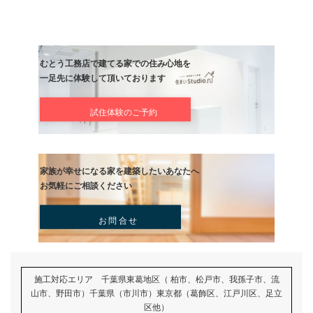
記事
むとう工務店で建てる家での住み心地を
一足先に体験して頂いております
試住体験のご予約
家族が幸せになる家を建築したいあなたへ