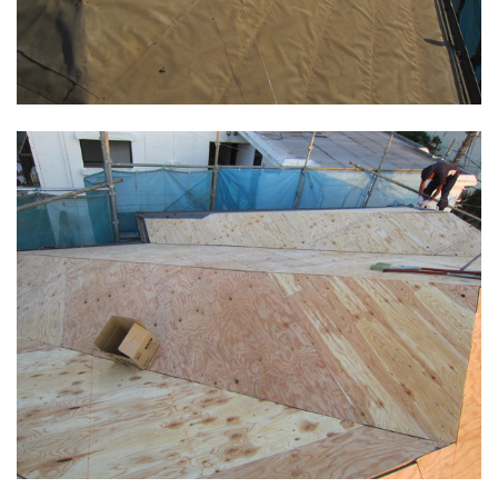
凄いね屋根屋さん！[#IMAGE|S42#]