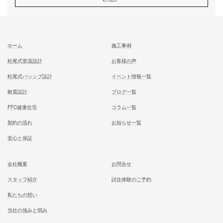
記事
むとう工務店で建てる家での住み心地を
一足先に体験して頂いております
試住体験のご予約
家族が幸せになる家を建築したいあなたへ
お気軽にご相談ください