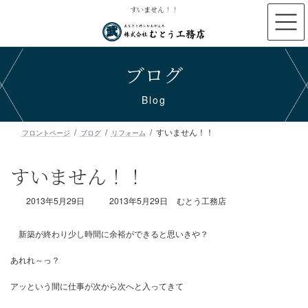
コ
ナ
すいません！！
ン
ビ
テ
ゲ
ン
ー
ブログ
ツ
シ
へ
ョ
ス
ン
Blog
キ
に
ッ
移
すいません！！
プ
動
フロントページ
ブログ
リフォーム
すいません！！
最
2013年5月29日
2013年5月29日
むとう工務店
終
更
新
日
時
新築が終わり少し時間に余裕ができると思いきや？
:
あれれ～っ？