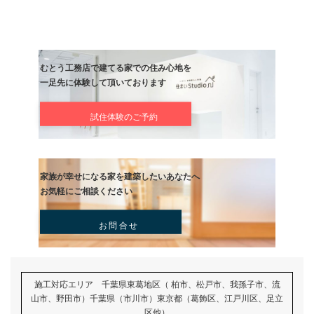
明日は久々に応援しに行って来ます。
リフォーム
前の記事
間に合わない
記事
次の記事
久しぶりの応援