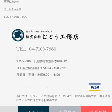
お問合せ
施工対応エリア 千葉県東葛地区（ 柏市、松戸市、我孫子市
山市、野田市）千葉県（市川市）東京都（葛飾区、江戸川区、
区他）
〒277-0863 千葉県柏市豊四季694-12
TEL
/ FAX 04-7108-7661
ホーム
施工事例
営業日 平日・土曜9:00～18:00
松尾式室温設計
お客様の声
松尾式パッシブ設計
イベント情報一覧
当社では、リフォームの決済などに、VISAカード決済が可能です。ポイ活さ
耐震設計
ブログ一覧
れている方にはとてもお勧めです。
FFC健康住宅
コラム一覧
イベント
お問合せ
試住体験
Copyright © むとう工務店 All Rights Reserved.