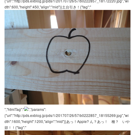
","htmlTag":"
","params":
{"url":"http://pds.exblog.jp/pds/1/201707/26/57/b0222857_18172220
dth":600,"height":450,"align":"mid"}}土台引き！{"tag":"