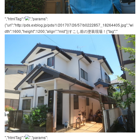
","htmlTag":"
","params":
{"url":"http://pds.exblog.jp/pds/1/201707/26/57/b0222857_18235019
dth":600,"height":450,"align":"mid"}}気密テープ施工！！{"tag":"