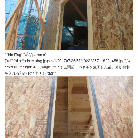
","htmlTag":"
","params":
{"url":"http://pds.exblog.jp/pds/1/201707/26/57/b0222857_18213932
dth":600,"height":450,"align":"mid"}}屋根です！{"tag":"