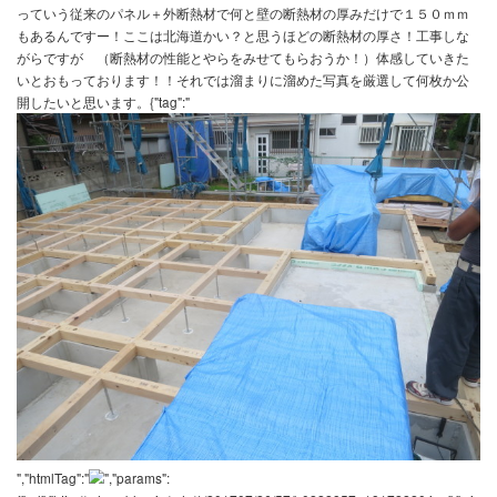
先週からまた新しい新築現場始まりました。松戸の会社さんの下請
が、関東初との工法で興味と楽しみがたまらない感じです！皆さん
のＬＩＸＩＬスーパーウオールなんですが今回はスーパーウォール
っていう従来のパネル＋外断熱材で何と壁の断熱材の厚みだけで１
もあるんですー！ここは北海道かい？と思うほどの断熱材の厚さ！
がらですが （断熱材の性能とやらをみせてもらおうか！）体感し
いとおもっております！！それでは溜まりに溜めた写真を厳選して
開したいと思います。{"tag":"