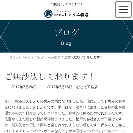
コ
ナ
ご無沙汰しております！
ン
ビ
テ
ゲ
ン
ー
ブログ
ツ
シ
へ
ョ
ス
ン
Blog
キ
に
ッ
移
ご無沙汰しております！
プ
動
フロントページ
ブログ
一戸建て
ご無沙汰しております！
最
2017年7月26日
2017年7月26日
むとう工務店
終
更
新
日
時
今日は柏市は久しぶりの恵みの雨になりましたね。僕にとっても恵
:
みになりました。久しぶりです。平日はが、溜まりに溜まった書類
理するのに１日かかってしまいました。身体的に休めたので良かっ