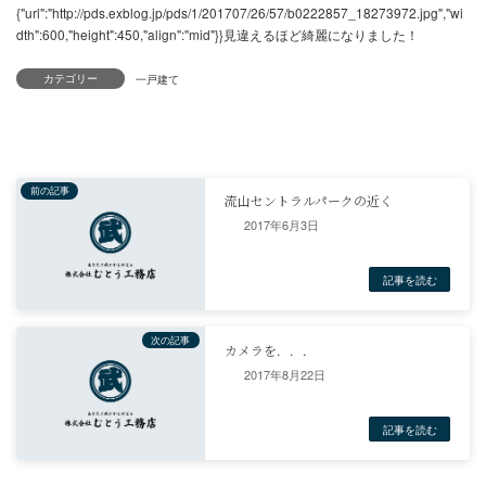
カテゴリー
","htmlTag":"
","params":
{"url":"http://pds.exblog.jp/pds/1/201707/26/57/b0222857_18264405
2017年6月3日
dth":1600,"height":1200,"align":"mid"}}すこし前の塗装現場！{"tag":"
2017年8月22日