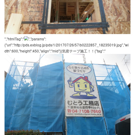
","htmlTag":"
","params":
{"url":"http://pds.exblog.jp/pds/1/201707/26/57/b0222857_18221458
dth":600,"height":450,"align":"mid"}}玄関前 パネルを施工した
を入れる前の下地作り！{"tag":"