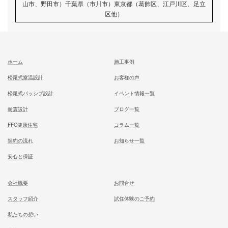
記事
次の記事
カメラを．．．
記事
むとう工務店で建てる家での住み心地を
一足先に体験して頂いております