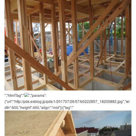
","htmlTag":"
","params":
{"url":"http://pds.exblog.jp/pds/1/201707/26/57/b0222857_18155269
dth":1600,"height":1200,"align":"mid"}}あっ！Appie? ん？あ
節！！{"tag":"