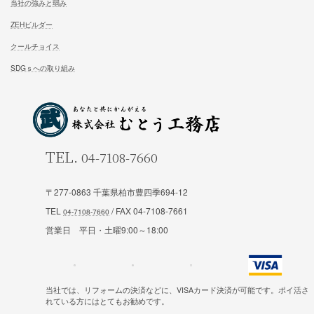
試住体験のご予約
家族が幸せになる家を建築したいあなたへ
お気軽にご相談ください
お問合せ
〒277-0863 千葉県柏市豊四季694-12
TEL
/ FAX 04-7108-7661
施工対応エリア 千葉県東葛地区（ 柏市、松戸市、我孫子市
営業日 平日・土曜9:00～18:00
山市、野田市）千葉県（市川市）東京都（葛飾区、江戸川区、
区他）
当社では、リフォームの決済などに、VISAカード決済が可能です。ポイ活さ
れている方にはとてもお勧めです。