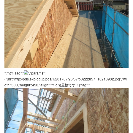
","htmlTag":"
","params":
{"url":"http://pds.exblog.jp/pds/1/201707/26/57/b0222857_18205882
dth":600,"height":450,"align":"mid"}}{"tag":"