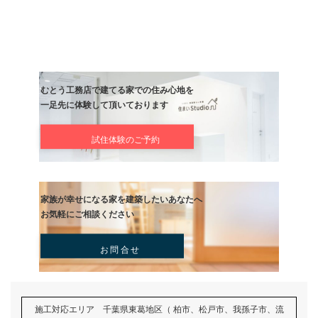
","htmlTag":"
","params":
{"url":"http://pds.exblog.jp/pds/1/201707/26/57/b0222857_18273972
dth":600,"height":450,"align":"mid"}}見違えるほど綺麗になりました
一戸建て
前の記事
流山セントラルパークの近く