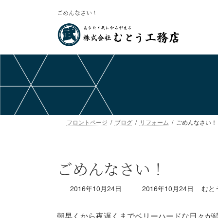
コ
ナ
ごめんなさい！
ン
ビ
テ
ゲ
ン
ー
ツ
シ
へ
ョ
ス
ン
キ
に
ッ
移
プ
動
フロントページ
ブログ
リフォーム
ごめんなさい！
ごめんなさい！
最
2016年10月24日
2016年10月24日
むと
終
更
朝早くから夜遅くまでベリーハードな日々が