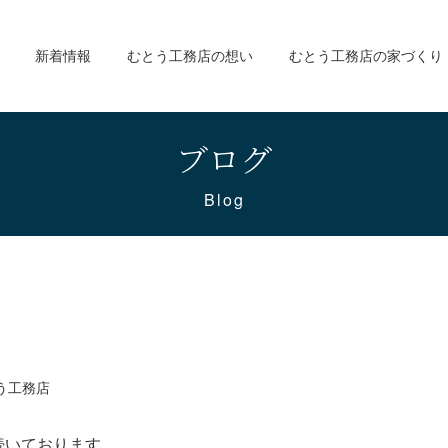
新着情報
むとう工務店の想い
むとう工務店の家づくり
ブログ
Blog
う工務店
続いております。