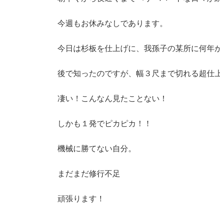
新
日
時
今週もお休みなしであります。
:
今日は杉板を仕上げに、我孫子の某所に何年
後で知ったのですが、幅３尺まで切れる超仕
凄い！こんなん見たことない！
しかも１発でピカピカ！！
機械に勝てない自分。
まだまだ修行不足
頑張ります！