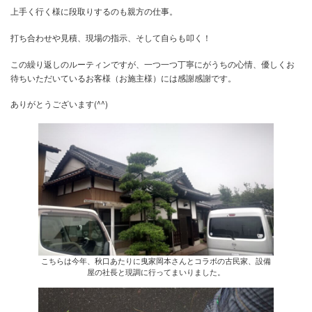
ましたので、ようやく来週から、ホーム（新築）に戻ります。
何とも、大工は数名おりますが、順を追ってやって行かなければな
で、
中々、スムーズにとは行かないのも又現場、
上手く行く様に段取りするのも親方の仕事。
打ち合わせや見積、現場の指示、そして自らも叩く！
この繰り返しのルーティンですが、一つ一つ丁寧にがうちの心情、
待ちいただいているお客様（お施主様）には感謝感謝です。
ありがとうございます(^^)
こちらは今年、秋口あたりに曳家岡本さんとコラボの古民家、設備
屋の社長と現調に行ってまいりました。