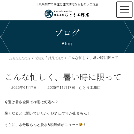
コ
ナ
千葉県柏市の高性能注文住宅ならむとう工務店
ン
ビ
テ
ゲ
ン
ー
ブログ
ツ
シ
へ
ョ
ス
ン
Blog
キ
に
ッ
移
こんな忙しく、暑い時に限って
プ
動
フロントページ
ブログ
社長ブログ
こんな忙しく、暑い時に限って
最
2025年6月17日
2025年11月17日
むとう工務店
終
更
新
日
時
今週は暑さ全開で梅雨は何処へ？
:
暑くなるとは聞いていたが、吹き出す汗が止まらん！