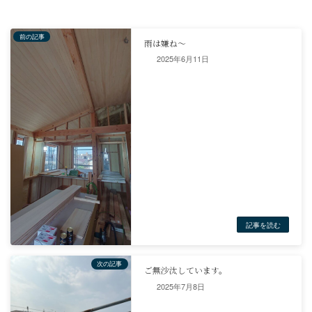
シャッター一体型APW330に取り替え、大掛かりなリフォームの際
切って、サッシ全体を交換もアリですね。性能も申し分ないですし
ターの開け閉めもスムーズになりました。(^^)
2025年6月11日
こちらは2間ぶち抜きの床ですね〜！床を貼り直すのも勿体ないで
だけ色気が変わってしまうので、今回は段差見切り材にて、リカバ
り変でもないでしょ
2025年7月8日
午後は本当は東京で松尾塾の今季最後の講義たったのですが、腰痛