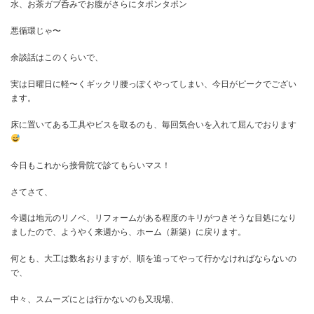
さらに、水分取らんと脱水&尿酸値がニョ〜っ
！
水、お茶ガブ呑みでお腹がさらにタポンタポン
悪循環じゃ〜
余談話はこのくらいで、
実は日曜日に軽〜くギックリ腰っぽくやってしまい、今日がピーク
ます。
床に置いてある工具やビスを取るのも、毎回気合いを入れて屈んで
今日もこれから接骨院で診てもらいマス！
さてさて、
今週は地元のリノベ、リフォームがある程度のキリがつきそうな目