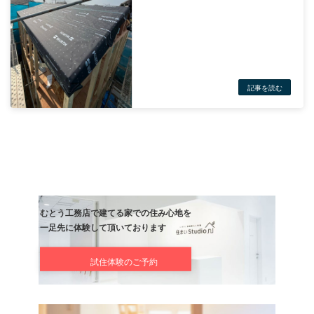
れず、急遽リモートに変更させていただきました。
次回7月からはしっかり現調にて講義を受けたいと思います。
松尾先生今季もありがとうございました。
そして、明日は２階のエアコン取り付けやインプラスの下地付加し
てんこ盛りです！
社長ブログ
#１級技能士
#FFC
#Heat20G2、#うちの大工は凄い！、#お客様に寄り
柏でリノベするならむとう工務店
前の記事
雨は嫌ね〜