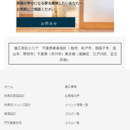
記事
次の記事
ご無沙汰しています。