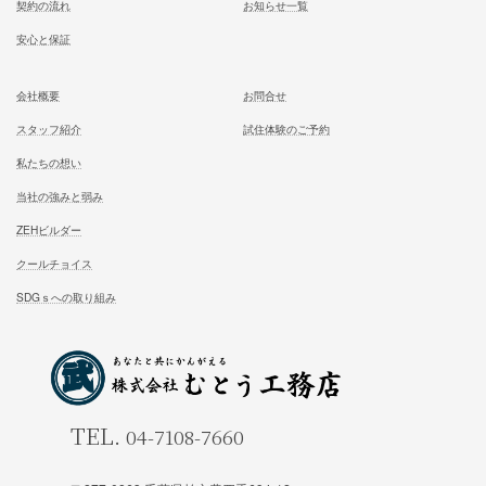
記事
むとう工務店で建てる家での住み心地を
一足先に体験して頂いております
試住体験のご予約