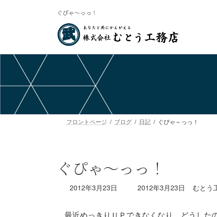
コ
ナ
ぐぴゃ～っっ！
ン
ビ
テ
ゲ
ン
ー
ツ
シ
へ
ョ
ス
ン
キ
に
ッ
移
プ
動
フロントページ
ブログ
日記
ぐぴゃ～っっ！
ぐぴゃ～っっ！
最
2012年3月23日
2012年3月23日
むとう
終
更
最近めっきりＵＰできなくなり、どうした