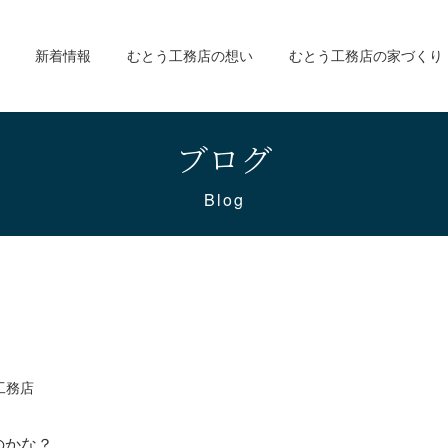
新着情報
むとう工務店の想い
むとう工務店の家づくり
ブログ
Blog
工務店
のかな？