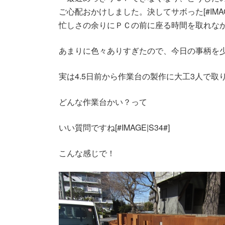
新
ご心配おかけしました。決してサボった[#IMAG
日
時
忙しさの余りにＰＣの前に座る時間を取れなかった
:
あまりに色々ありすぎたので、今日の事柄を
実は4.5日前から作業台の製作に大工3人で取
どんな作業台かい？って
いい質問ですね[#IMAGE|S34#]
こんな感じで！