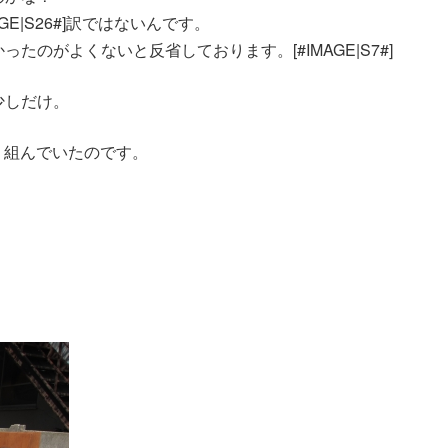
E|S26#]訳ではないんです。
のがよくないと反省しております。[#IMAGE|S7#]
少しだけ。
り組んでいたのです。