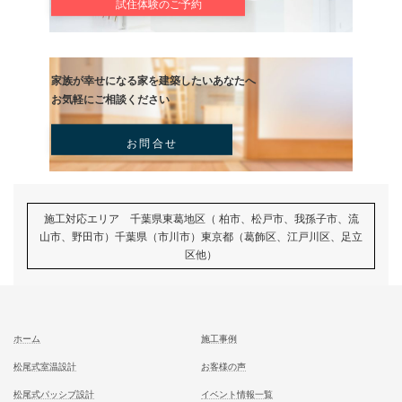
記事
むとう工務店で建てる家での住み心地を
一足先に体験して頂いております
試住体験のご予約
家族が幸せになる家を建築したいあなたへ
お気軽にご相談ください