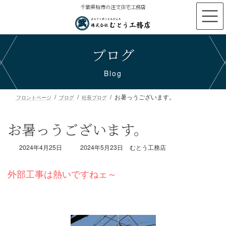
コ
ナ
千葉県柏市の注文住宅工務店
ン
ビ
テ
ゲ
ン
ー
ブログ
ツ
シ
へ
ョ
ス
ン
Blog
キ
に
ッ
移
お暑っうございます。
プ
動
フロントページ
ブログ
社長ブログ
お暑っうございます。
最
2024年4月25日
2024年5月23日
むとう工務店
終
更
新
日
時
外部工事は熱いですねェ～
: