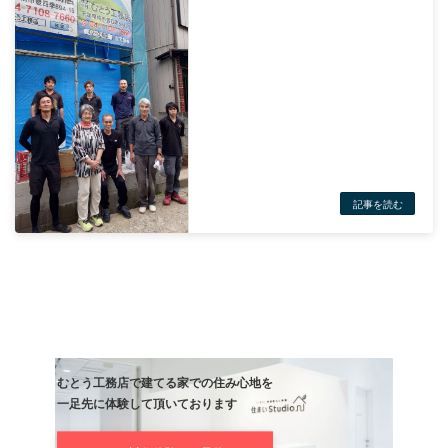
記事
次の記事
新築準備万端！