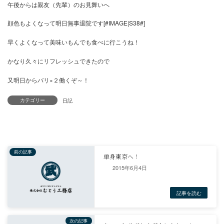
久々に趣味もできてにんまりです[#IMAGE|S3#]
午後からは親友（先輩）のお見舞いへ
顔色もよくなって明日無事退院です[#IMAGE|S38#]
早くよくなって美味いもんでも食べに行こうね！
カテゴリー
かなり久々にリフレッシュできたので
又明日からバリ×２働くぞ～！
日記
2015年6月4日
前の記事
単身東京へ！