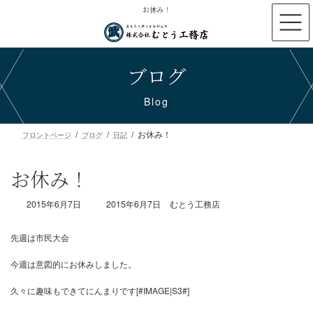
コ
ナ
お休み！
ン
ビ
テ
ゲ
ン
ー
ブログ
ツ
シ
へ
ョ
ス
ン
Blog
キ
に
ッ
移
お休み！
プ
動
フロントページ
ブログ
日記
お休み！
最
2015年6月7日
2015年6月7日
むとう工務店
終
更
新
日
時
先週は市民大会
:
今週は意図的にお休みしました。