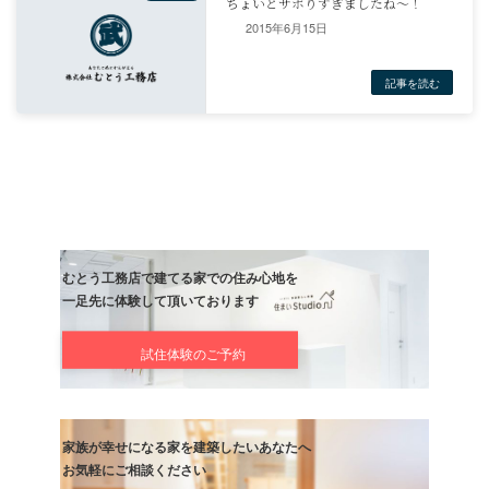
2015年6月15日
記事
次の記事
ちょいとサボりすぎましたね～
記事