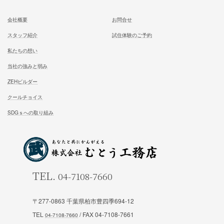
ホーム
施工事例
松尾式室温設計
お客様の声
松尾式パッシブ設計
イベント情報一覧
耐震設計
ブログ一覧
FFC健康住宅
コラム一覧
契約の流れ
お知らせ一覧
安心と保証
会社概要
お問合せ
スタッフ紹介
試住体験のご予約
〒277-0863 千葉県柏市豊四季694-12
TEL
/ FAX 04-7108-7661
私たちの想い