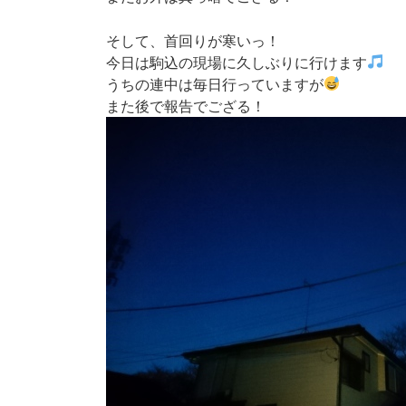
新
日
そして、首回りが寒いっ！
時
:
今日は駒込の現場に久しぶりに行けます
うちの連中は毎日行っていますが
また後で報告でござる！