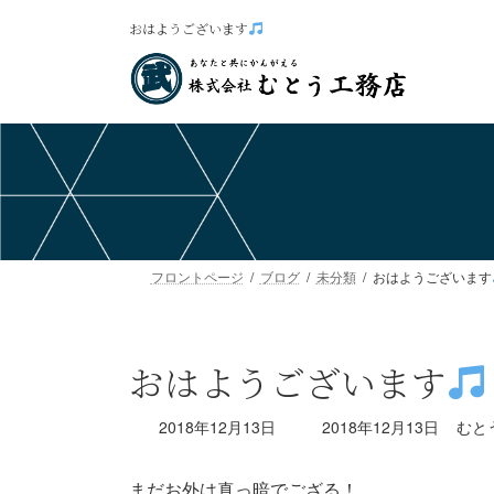
コ
ナ
おはようございます
ン
ビ
テ
ゲ
ン
ー
ツ
シ
へ
ョ
ス
ン
キ
に
ッ
移
プ
動
フロントページ
ブログ
未分類
おはようございます
おはようございます
最
2018年12月13日
2018年12月13日
むと
終
更
まだお外は真っ暗でござる！