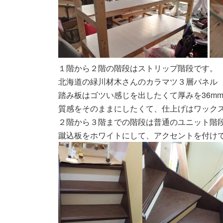
１階から２階の階段はストリップ階段です。
北海道の緑川材木さんのカラマツ３層パネル
踏み板はゴツい感じを出したくて厚みを36m
質感をそのままにしたくて、仕上げはワック
２階から３階までの階段は普通のユニット階
蹴込板をホワイトにして、アクセントを付け