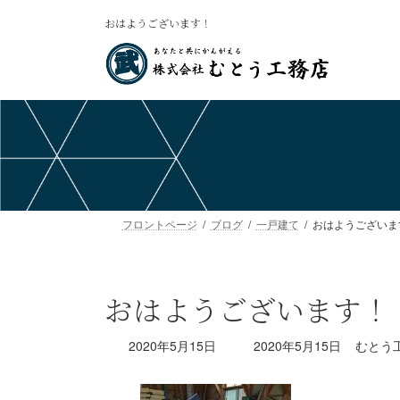
コ
ナ
おはようございます！
ン
ビ
テ
ゲ
ン
ー
ツ
シ
へ
ョ
ス
ン
キ
に
ッ
移
プ
動
フロントページ
ブログ
一戸建て
おはようございま
おはようございます！
最
2020年5月15日
2020年5月15日
むとう
終
更