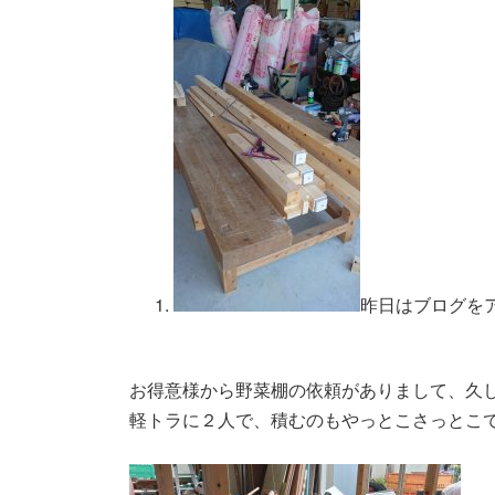
新
日
時
:
昨日はブログを
お得意様から野菜棚の依頼がありまして、久
軽トラに２人で、積むのもやっとこさっとこ