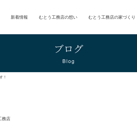
新着情報
むとう工務店の想い
むとう工務店の家づくり
ブログ
Blog
す！
工務店