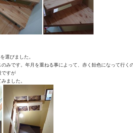
mを選びました。
スのみです。年月を重ねる事によって、赤く飴色になって行く
段ですが
てみました。