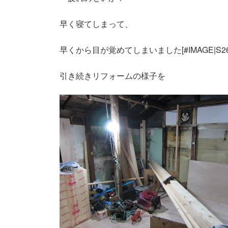
新
日
時
早く寝てしまって、
:
早くから目が覚めてしまいました[#IMAGE|S2
引き続きリフォームの様子を