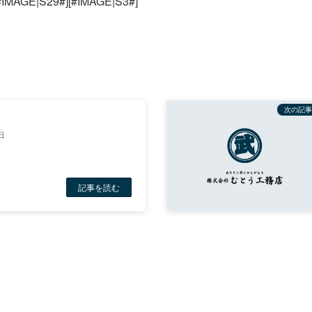
S29#][#IMAGE|S3#]
次の記事
日
記事を読む