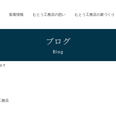
新着情報
むとう工務店の想い
むとう工務店の家づくり
ブログ
Blog
います
工務店