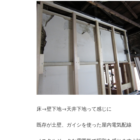
床→壁下地→天井下地って感じに
既存が土壁、ガイシを使った屋内電気配線