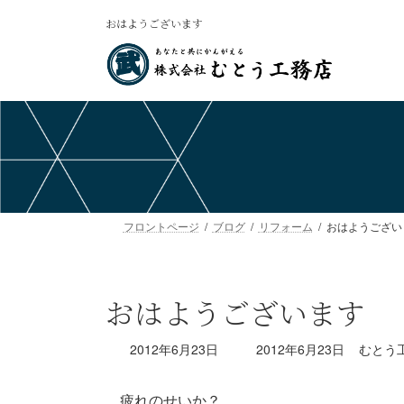
コ
ナ
おはようございます
ン
ビ
テ
ゲ
ン
ー
ツ
シ
へ
ョ
ス
ン
キ
に
ッ
移
プ
動
フロントページ
ブログ
リフォーム
おはようござ
おはようございます
最
2012年6月23日
2012年6月23日
むとう
終
更
疲れのせいか？