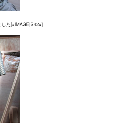
#IMAGE|S42#]