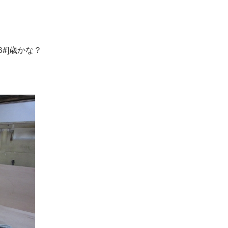
6#]歳かな？