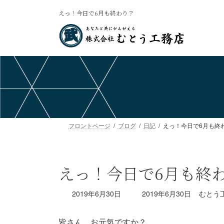
コ
ナ
えっ！今日で6月も終わり？
ン
ビ
テ
ゲ
ン
ー
ツ
シ
へ
ョ
ス
ン
キ
に
ッ
移
プ
動
フロントページ
ブログ
日記
えっ！今日で6月も終
えっ！今日で6月も終
最
2019年6月30日
2019年6月30日
むとう
終
更
皆さん。お元気ですか？