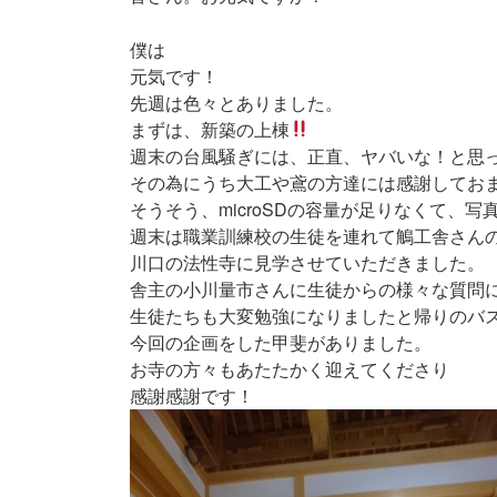
新
日
僕は
時
:
元気です！
先週は色々とありました。
まずは、新築の上棟
週末の台風騒ぎには、正直、ヤバいな！と思
その為にうち大工や鳶の方達には感謝してお
そうそう、microSDの容量が足りなくて、
週末は職業訓練校の生徒を連れて鵤工舎さん
川口の法性寺に見学させていただきました。
舎主の小川量市さんに生徒からの様々な質問
生徒たちも大変勉強になりましたと帰りのバ
今回の企画をした甲斐がありました。
お寺の方々もあたたかく迎えてくださり
感謝感謝です！