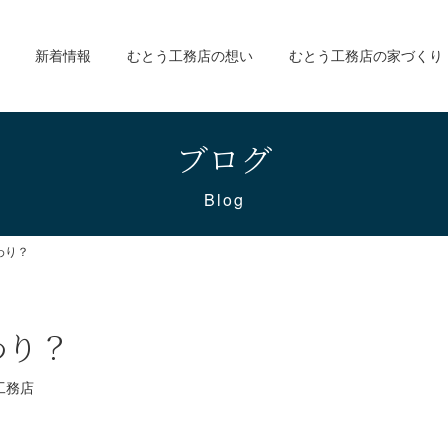
新着情報
むとう工務店の想い
むとう工務店の家づくり
ブログ
Blog
わり？
わり？
工務店