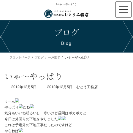
コ
ナ
いゃ～やっぱり
ン
ビ
テ
ゲ
ン
ー
ブログ
ツ
シ
へ
ョ
ス
ン
Blog
キ
に
ッ
移
いゃ～やっぱり
プ
動
フロントページ
ブログ
一戸建て
いゃ～やっぱり
最
2012年12月5日
2012年12月5日
むとう工務店
終
更
新
日
時
うーん
:
やっぱり
だね
気分もいいね明るいし、寒いけど昼間はポカポカと