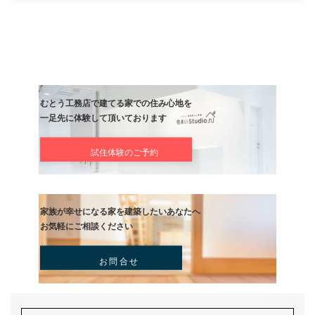
次の記事
毎度～
記事
むとう工務店で建てる家での住み心地を
一足先に体験して頂いております
試住体験のご予約