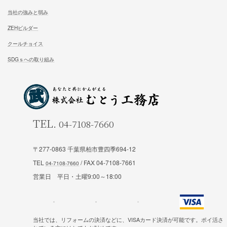
松尾式パッシブ設計
イベント情報一覧
耐震設計
ブログ一覧
FFC健康住宅
コラム一覧
契約の流れ
お知らせ一覧
安心と保証
会社概要
お問合せ
スタッフ紹介
試住体験のご予約
〒277-0863 千葉県柏市豊四季694-12
私たちの想い
TEL
/ FAX 04-7108-7661
当社の強みと弱み
営業日 平日・土曜9:00～18:00
ZEHビルダー
クールチョイス
当社では、リフォームの決済などに、VISAカード決済が可能です。ポイ活さ