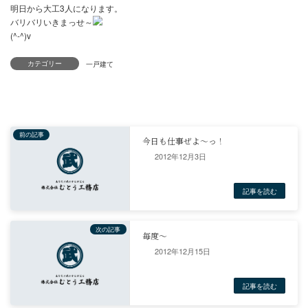
今日は外回りの下地をやりました
これは予定外の下地工事だったのですけど、
やらねば
明日から大工3人になります。
カテゴリー
バリバリいきまっせ～
(^-^)v
一戸建て
2012年12月3日
前の記事
今日も仕事ぜよ～っ！
2012年12月15日
記事